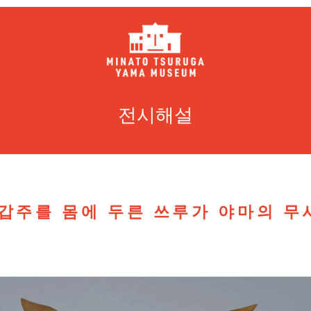
전시해설
 갑주를 몸에 두른 쓰루가 야마의 무