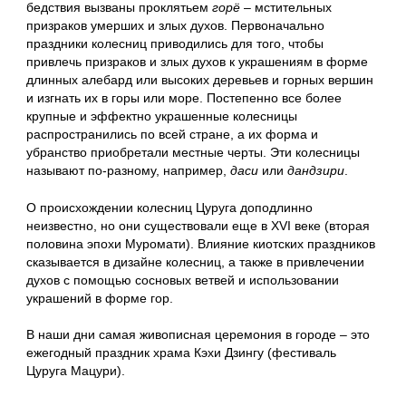
бедствия вызваны проклятьем
горё
– мстительных
призраков умерших и злых духов. Первоначально
праздники колесниц приводились для того, чтобы
привлечь призраков и злых духов к украшениям в форме
длинных алебард или высоких деревьев и горных вершин
и изгнать их в горы или море. Постепенно все более
крупные и эффектно украшенные колесницы
распространились по всей стране, а их форма и
убранство приобретали местные черты. Эти колесницы
называют по-разному, например,
даси
или
дандзири
.
О происхождении колесниц Цуруга доподлинно
неизвестно, но они существовали еще в XVI веке (вторая
половина эпохи Муромати). Влияние киотских праздников
сказывается в дизайне колесниц, а также в привлечении
духов с помощью сосновых ветвей и использовании
украшений в форме гор.
В наши дни самая живописная церемония в городе – это
ежегодный праздник храма Кэхи Дзингу (фестиваль
Цуруга Мацури).