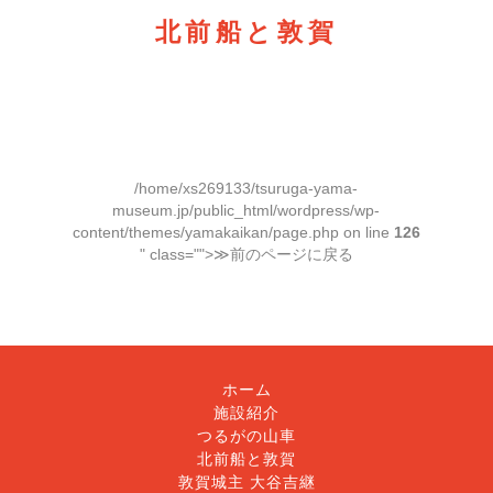
北前船と敦賀
/home/xs269133/tsuruga-yama-
museum.jp/public_html/wordpress/wp-
content/themes/yamakaikan/page.php on line
126
" class="">≫前のページに戻る
ホーム
施設紹介
つるがの山車
北前船と敦賀
敦賀城主 大谷吉継