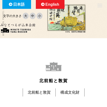
日本語
English
文字の大きさ
大
中
小
北前船と敦賀
北前船と敦賀
構成文化財